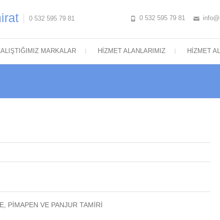
irat
0 532 595 79 81
info@
0 532 595 79 81
ALIŞTIĞIMIZ MARKALAR
HIZMET ALANLARIMIZ
HIZMET A
E
,
PIMAPEN VE PANJUR TAMIRI