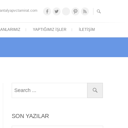
antalyapvctamirat.com
Facebook
Twitter
Google
Pinterest
feed
Plus
LANLARIMIZ
YAPTIĞIMIZ İŞLER
İLETIŞIM
SON YAZILAR