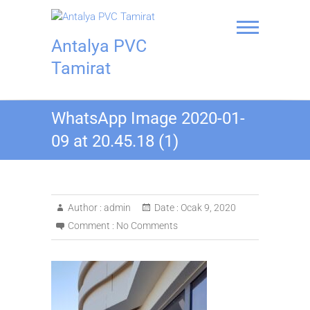
Skip
to
content
Antalya PVC
Tamirat
WhatsApp Image 2020-01-
09 at 20.45.18 (1)
Author :
admin
Date :
Ocak 9, 2020
Comment :
No Comments