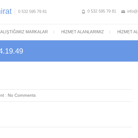
irat
0 532 595 79 81
info@
0 532 595 79 81
ALIŞTIĞIMIZ MARKALAR
HIZMET ALANLARIMIZ
HIZMET A
4.19.49
nt :
No Comments