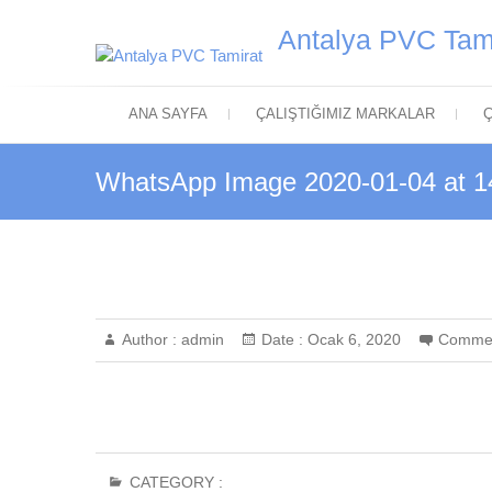
Skip
Antalya PVC Tam
to
content
ANA SAYFA
ÇALIŞTIĞIMIZ MARKALAR
Ç
WhatsApp Image 2020-01-04 at 1
Author :
admin
Date :
Ocak 6, 2020
Comme
CATEGORY :