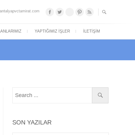
antalyapvctamirat.com
Facebook
Twitter
Google
Pinterest
feed
Plus
LANLARIMIZ
YAPTIĞIMIZ İŞLER
İLETIŞIM
SON YAZILAR