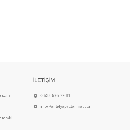
İLETIŞIM
ve cam
0 532 595 79 81
info@antalyapvctamirat.com
 tamiri