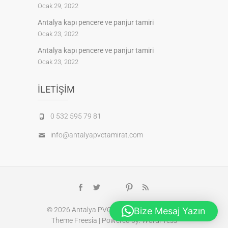
Ocak 29, 2022
Antalya kapı pencere ve panjur tamiri
Ocak 23, 2022
Antalya kapı pencere ve panjur tamiri
Ocak 23, 2022
İLETIŞIM
0 532 595 79 81
info@antalyapvctamirat.com
Google
Facebook
Twitter
Pinterest
feed
Plus
Bize Mesaj Yazın
© 2026
Antalya PVC Tamirat
| Designed by:
Theme Freesia
| Powered by:
WordPress