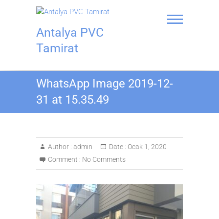
Skip
to
content
Antalya PVC
Tamirat
WhatsApp Image 2019-12-
31 at 15.35.49
Author :
admin
Date :
Ocak 1, 2020
Comment :
No Comments